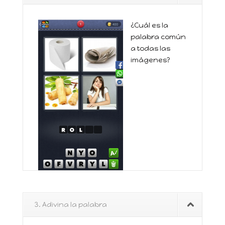
¿Cuál es la
palabra común
a todas las
imágenes?
3. Adivina la palabra