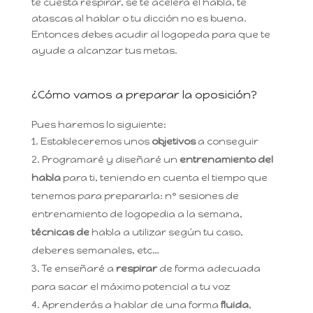
te cuesta respirar, se te acelera el habla, te
atascas al hablar o tu dicción no es buena.
Entonces debes acudir al logopeda para que te
ayude a alcanzar tus metas.
¿Cómo vamos a preparar la oposición?
Pues haremos lo siguiente:
Estableceremos unos
objetivos
a conseguir
Programaré y diseñaré un
entrenamiento del
habla
para ti, teniendo en cuenta el tiempo que
tenemos para prepararla: nº sesiones de
entrenamiento de logopedia a la semana,
técnicas de
habla a utilizar según tu caso,
deberes semanales, etc…
Te enseñaré a
respirar
de forma adecuada
para sacar el máximo potencial a tu voz
Aprenderás a hablar de una forma
fluida
,