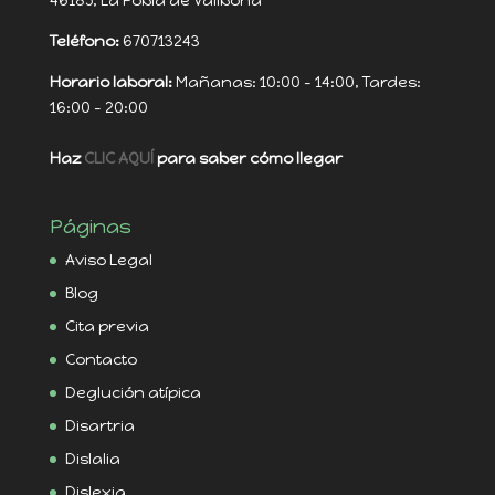
46185, La Pobla de Vallbona
Teléfono:
670713243
Horario laboral:
Mañanas: 10:00 - 14:00, Tardes:
16:00 - 20:00
Haz
CLIC AQUÍ
para saber cómo llegar
Páginas
Aviso Legal
Blog
Cita previa
Contacto
Deglución atípica
Disartria
Dislalia
Dislexia